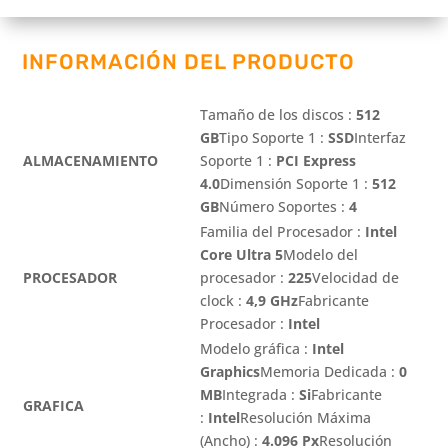
INFORMACIÓN DEL PRODUCTO
Tamaño de los discos :
512
GB
Tipo Soporte 1 :
SSD
Interfaz
ALMACENAMIENTO
Soporte 1 :
PCI Express
4.0
Dimensión Soporte 1 :
512
GB
Número Soportes :
4
Familia del Procesador :
Intel
Core Ultra 5
Modelo del
PROCESADOR
procesador :
225
Velocidad de
clock :
4,9 GHz
Fabricante
Procesador :
Intel
Modelo gráfica :
Intel
Graphics
Memoria Dedicada :
0
MB
Integrada :
Si
Fabricante
GRAFICA
:
Intel
Resolución Máxima
(Ancho) :
4.096 Px
Resolución