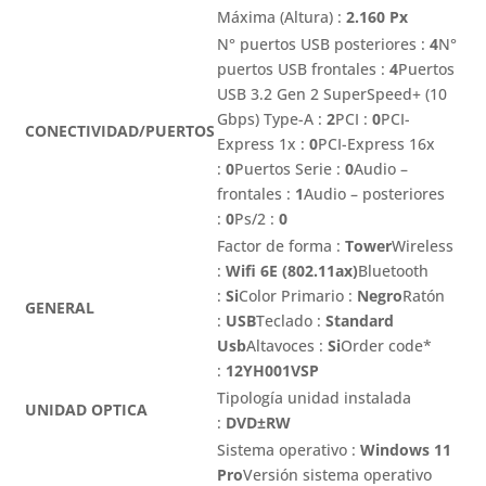
Máxima (Altura) :
2.160 Px
N° puertos USB posteriores :
4
N°
puertos USB frontales :
4
Puertos
USB 3.2 Gen 2 SuperSpeed+ (10
Gbps) Type-A :
2
PCI :
0
PCI-
CONECTIVIDAD/PUERTOS
Express 1x :
0
PCI-Express 16x
:
0
Puertos Serie :
0
Audio –
frontales :
1
Audio – posteriores
:
0
Ps/2 :
0
Factor de forma :
Tower
Wireless
:
Wifi 6E (802.11ax)
Bluetooth
:
Si
Color Primario :
Negro
Ratón
GENERAL
:
USB
Teclado :
Standard
Usb
Altavoces :
Si
Order code*
:
12YH001VSP
Tipología unidad instalada
UNIDAD OPTICA
:
DVD±RW
Sistema operativo :
Windows 11
Pro
Versión sistema operativo