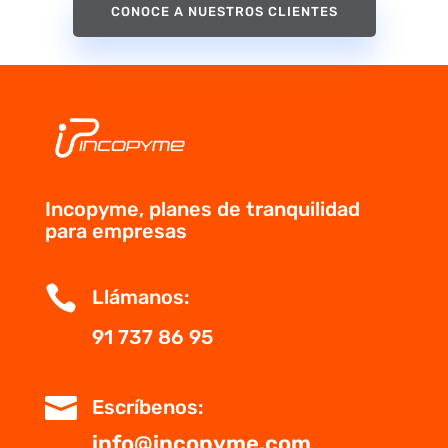
CONOCE A NUESTROS CLIENTES
Incopyme, planes de tranquilidad
para empresas

Llámanos:
91 737 86 95

Escríbenos:
info@incopyme.com