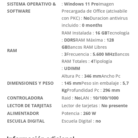
SISTEMA OPERATIVO &
:
Windows 11 Pro
Imagen
SOFTWARE
Precargada de Office (atcivabile
con PKC) :
No
Duracion antivirus
incluido :
0 months
RAM Instalada :
16 GB
Tecnología
:
DDR5
RAM Máxima :
128
GB
Bancos RAM Libres
RAM
:
3
Frecuencia :
5.600 MHz
Bancos
RAM Totales :
4
Tipología
:
UDIMM
Altura Pc :
346 mm
Ancho Pc
DIMENSIONES Y PESO
:
145 mm
Peso sin embalaje :
5,7
Kg
Profundidad Pc :
296 mm
CONTROLADORA
Raid :
No
LAN :
10/100/1000
LECTOR DE TARJETAS
Lector de tarjetas :
No presente
ALIMENTADOR
Potencia :
260 W
ESCUELA DIGITAL
Escuela Digital :
no